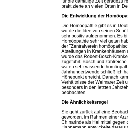
für die damalige Zeit geradezu 
praktizierte an vielen Orten in D
Die Entwicklung der Homöopa
Die Homöopathie gibt es in Deu
wurde die Idee von seinen Schüle
sehr positiv aufgenommen. Es bild
Homöopathie sehr viel getan hab
der "Zentralverein homöopathisc
Abteilungen in Krankenhäusern n
wurde das Robert-Bosch-Kranke
zugeführt. Bosch und zahlreich
waren sehr wissende homöopathi
Jahrhundertwende schließlich ha
Höhepunkt erreicht. Danach kam e
Verhältnisse der Weimarer Zeit u
besonders in den letzten Jahrz
beobachten.
Die Ähnlichkeitsregel
Sie geht zurück auf eine Beoba
geworden. Im Rahmen einer Arzn
Chinarinde als Heilmittel gegen 
Hahnemann entwickelte daraus de