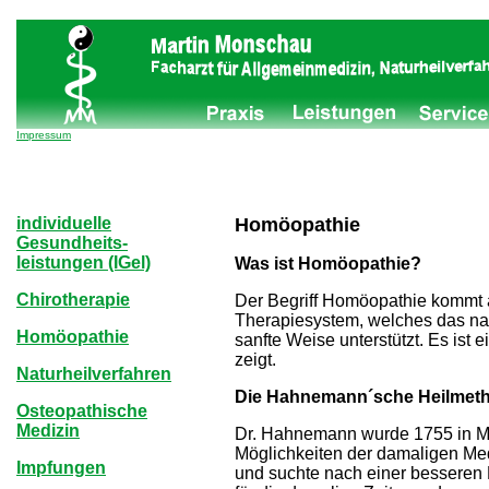
Impressum
individuelle
Homöopathie
Gesundheits-
leistungen (IGel)
Was ist Homöopathie?
Chirotherapie
Der Begriff Homöopathie kommt a
Therapiesystem, welches das nat
Homöopathie
sanfte Weise unterstützt. Es ist
zeigt.
Naturheilverfahren
Die Hahnemann´sche Heilmet
Osteopathische
Medizin
Dr. Hahnemann wurde 1755 in Me
Möglichkeiten der damaligen Me
Impfungen
und suchte nach einer besseren 