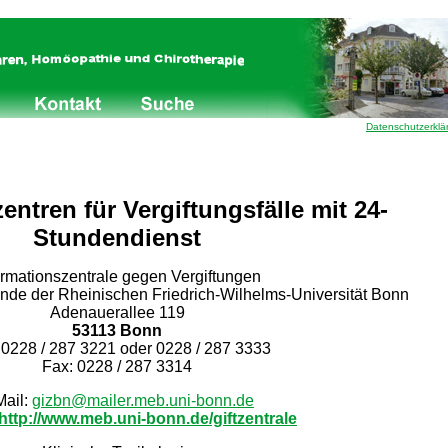
Datenschutzerklä
entren für Vergiftungsfälle mit 24-
Stundendienst
ormationszentrale gegen Vergiftungen
unde der Rheinischen Friedrich-Wilhelms-Universität Bonn
Adenauerallee 119
53113 Bonn
: 0228 / 287 3221 oder 0228 / 287 3333
Fax: 0228 / 287 3314
Mail:
gizbn@mailer.meb.uni-bonn.de
http://www.meb.uni-bonn.de/giftzentrale