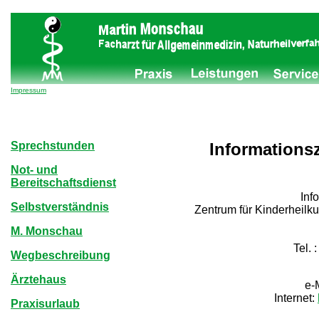
Impressum
Sprechstunden
Informationsz
Not- und
Bereitschaftsdienst
Inf
Selbstverständnis
Zentrum für Kinderheilk
M. Monschau
Tel. 
Wegbeschreibung
Ärztehaus
e-
Internet:
Praxisurlaub